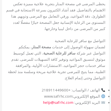
يحظى المرضى في مصحة المنار بتجربة علاجية مميزة تعكس
الاهتمام بالتفاصيل. فقد أشاد الكثيرون بسرعة الاستجابة في قسم
الطوارئ، دقة المواعيد، ورقي التعامل مع المرضى وذويهم. هذا
المستوى من الرعاية الإنسانية جعل المصحة خيارًا مفضلًا لعدد
كبير من المرضى من داخل ليبيا وخارجها.
التواصل مع سافر للرعاية الصحية
لضمان سهولة الوصول إلى خدمات
مصحة المنار
، يمكنكم
التواصل عبر شركة
سافر للرعاية الصحية
، التي تعمل كوسيط
موثوق لتنسيق المواعيد وتوفير كافة التسهيلات للمرضى. تقدم
سافر خدمات حجز المواعيد، الاستشارات الأولية، والمرافقة
الطبية، مما يتيح للمرضى تجربة علاجية مريحة وسلسة منذ لحظة
التواصل وحتى إتمام العلاج.
الهاتف / الواتساب: +218911449600
الموقع الإلكتروني:www.safrhc.com
البريد الإلكتروني:
help@safrhc.com