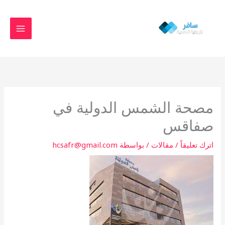
خطي
MAIN
لى
MENU
لمحتوى
مصحة الشمس الدولية في
صفاقس
اترك تعليقاً
/
مقالات
/ بواسطة
hcsafr@gmail.com