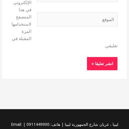
الإلكتروني
في هذا
الموقع
المتصفح
لاستخدامها
المرة
المقبلة في
تعليقي.
ليبيا ، غريان شارع الجمهورية ليبيا | هاتف: 0911449900 | Email: