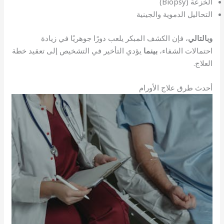
الخزعة (Biopsy)
التحاليل الدموية والجينية
وبالتالي
، فإن الكشف المبكر يلعب دورًا جوهريًا في زيادة
احتمالات الشفاء،
بينما
يؤدي التأخير في التشخيص إلى تعقيد خطة
العلاج.
أحدث طرق علاج الأورام