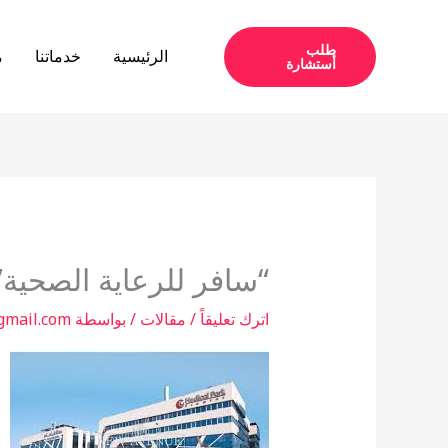
خطي
لى
طلب
الرئيسية
خدماتنا
م
أستشارة
لمحتوى
“سافر للرعاية الصحية
اترك تعليقاً
/
مقالات
/ بواسطة
gmail.com