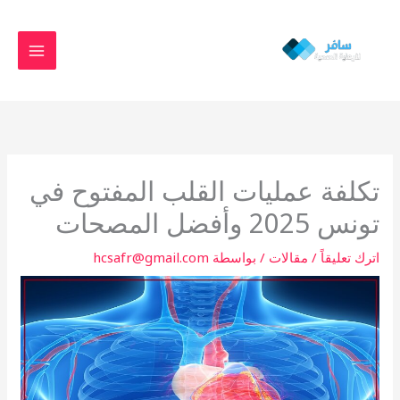
خطي
MAIN
لى
MENU
لمحتوى
تكلفة عمليات القلب المفتوح في
تونس 2025 وأفضل المصحات
اترك تعليقاً
/
مقالات
/ بواسطة
hcsafr@gmail.com