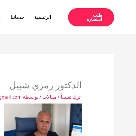
خطي
لى
طلب
الرئيسية
خدماتنا
م
أستشارة
لمحتوى
الدكتور رمزي شبيل
اترك تعليقاً
/
مقالات
/ بواسطة
gmail.com