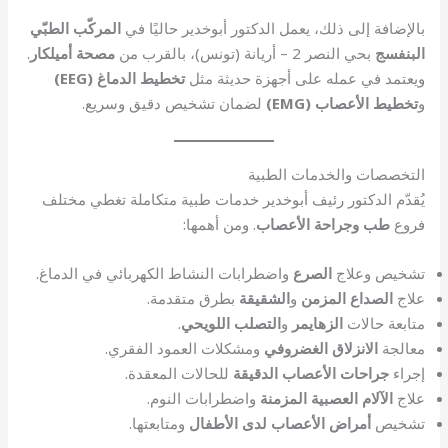
بالإضافة إلى ذلك، يعمل الدكتور أبوخدير حاليًا في
المركّب الطبّي
البنفسج
بحي النصر 2 – أريانة (تونس)، بالقرب من
مصحة أميلكار
.
ويعتمد في عمله على أجهزة حديثة مثل
تخطيط الدماغ (EEG)
و
تخطيط الأعصاب (EMG)
لضمان تشخيص دقيق وسريع.
التخصصات والخدمات الطبية
يُقدّم الدكتور رئيف أبوخدير خدمات طبية متكاملة تغطي مختلف
فروع
طب وجراحة الأعصاب
. ومن أهمها:
تشخيص وعلاج
الصرع
واضطرابات النشاط الكهربائي في الدماغ.
علاج
الصداع المزمن
و
الشقيقة
بطرق متقدمة.
متابعة حالات
الزهايمر
و
التصلب اللويحي
.
معالجة
الانزلاق الغضروفي
ومشكلات العمود الفقري.
إجراء
جراحات الأعصاب الدقيقة
للحالات المعقدة.
علاج
الآلام العصبية المزمنة
واضطرابات النوم.
تشخيص
أمراض الأعصاب لدى الأطفال
ومتابعتها.