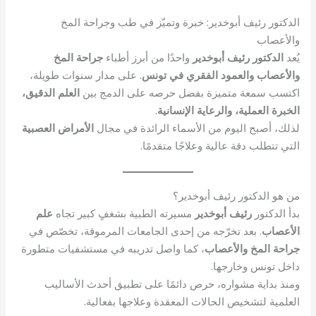
الدكتور رئيف أبوخدير: خبرة وتميّز في طب وجراحة المخ
والأعصاب
يُعد
الدكتور رئيف أبوخدير
واحدًا من أبرز أطباء
جراحة المخ
والأعصاب والعمود الفقري في تونس
. على مدار سنوات طويلة،
اكتسب سمعة متميزة بفضل حرصه على الدمج بين
العلم الدقيق،
الخبرة العملية، والرعاية الإنسانية
.
لذلك، أصبح اليوم من الأسماء الرائدة في مجال
الأمراض العصبية
التي تتطلب دقة عالية وعلاجًا متقدمًا.
من هو الدكتور رئيف أبوخدير؟
بدأ الدكتور
رئيف أبوخدير
مسيرته الطبية بشغفٍ كبير تجاه
علم
الأعصاب
. بعد تخرّجه من إحدى الجامعات المرموقة، تخصّص في
جراحة المخ والأعصاب
، كما واصل تدريبه في مستشفيات متطورة
داخل تونس وخارجها.
ومنذ بداية مشواره، حرص دائمًا على تطبيق أحدث الأساليب
العلمية لتشخيص الحالات المعقدة وعلاجها بفعالية.