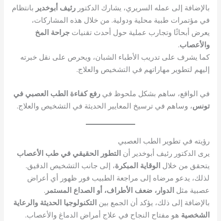
بالإضافة إلى عمله السريري، يشارك الدكتور
رئيف أبوخدير
بانتظام
في مؤتمرات طبية محلية ودولية. من خلال هذه المشاركات،
يعرض أبحاثًا وتجارب عملية حول أحدث تقنيات
جراحة المخ
والأعصاب
.
كما يشرف على تدريب الأطباء الشبان، ويحرص على نقل خبرته
إليهم لتطوير مهاراتهم في التشخيص والعلاج.
في الواقع، ساهم بشكل ملحوظ في
رفع كفاءة الطب العصبي في
تونس
، وساهم في ترسيخ المعايير الحديثة في التشخيص والعلاج.
رؤيته في تطوير الطب العصبي
يرى الدكتور رئيف أبوخدير أن
التطور الحقيقي في طب الأعصاب
يتحقق من خلال
الوقاية المبكرة
، إلى جانب التشخيص الدقيق.
لذلك، يدعو مرضاه إلى مراجعة الطبيب فور ظهور أي أعراض
عصبية مثل
الدوار، ضعف الأطراف، أو الصداع المستمر
.
بالإضافة إلى ذلك، يؤكد أن الجمع بين
التكنولوجيا الحديثة والرعاية
الشخصية
هو مفتاح النجاح في علاج أمراض الدماغ والأعصاب.