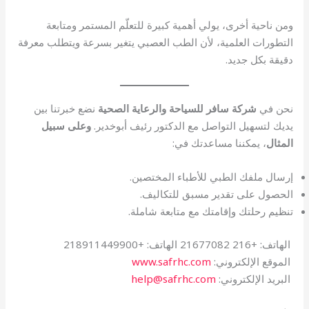
ومن ناحية أخرى، يولي أهمية كبيرة للتعلّم المستمر ومتابعة
التطورات العلمية، لأن الطب العصبي يتغير بسرعة ويتطلب معرفة
دقيقة بكل جديد.
نحن في
شركة سافر للسياحة والرعاية الصحية
نضع خبرتنا بين
يديك لتسهيل التواصل مع الدكتور رئيف أبوخدير.
وعلى سبيل
المثال
، يمكننا مساعدتك في:
إرسال ملفك الطبي للأطباء المختصين.
الحصول على تقدير مسبق للتكاليف.
تنظيم رحلتك وإقامتك مع متابعة شاملة.
الهاتف: +216 21677082 الهاتف: +218911449900
الموقع الإلكتروني:
www.safrhc.com
البريد الإلكتروني:
help@safrhc.com