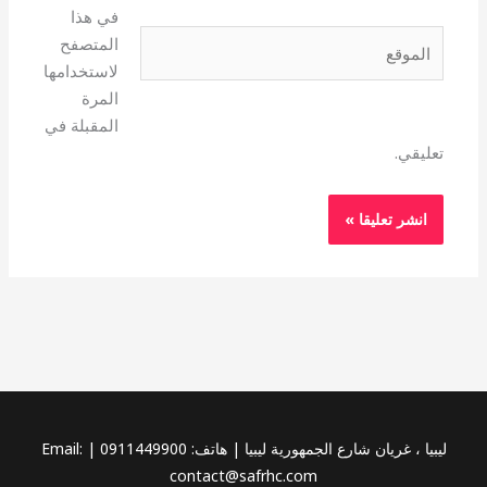
في هذا
الموقع
المتصفح
لاستخدامها
المرة
المقبلة في
تعليقي.
ليبيا ، غريان شارع الجمهورية ليبيا | هاتف: 0911449900 | Email:
contact@safrhc.com