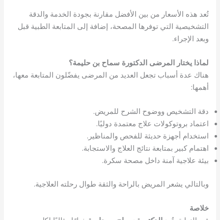
تُعد هذه الأسعار من بين الأفضل مقارنة بجودة الخدمة والدقة
التشخيصية التي توفرها المصحة، إضافة إلى المتابعة الطبية قبل
وبعد الإجراء.
لماذا يختار المرضى الدكتورة سماح بن حليمة؟
هناك عدة أسباب تجعل العديد من المرضى يفضّلون المتابعة معها،
أهمها:
دقة التشخيص ووضوح الشرح للمريض.
اعتماد بروتوكولات علاج معتمدة دوليًا.
استخدام أجهزة حديثة للفحص والمناظير.
اهتمام كبير بمتابعة نتائج العلاج والاستجابة.
بيئة علاجية آمنة داخل مصحة سكرة.
وبالتالي يشعر المريض بالراحة والثقة طوال رحلته العلاجية.
خلاصة
في النهاية، تُعد
الدكتورة سماح بن حليمة
خيارًا مثاليًا لكل من