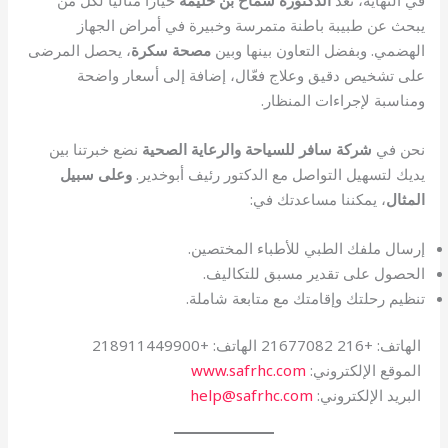
يبحث عن طبيبة باطنة متمرسة وخبيرة في أمراض الجهاز
الهضمي. وبفضل التعاون بينها وبين
مصحة سكرة
، يحصل المرضى
على تشخيص دقيق وعلاج فعّال، إضافة إلى أسعار واضحة
ومناسبة لإجراءات المنظار.
نحن في
شركة سافر للسياحة والرعاية الصحية
نضع خبرتنا بين
يديك لتسهيل التواصل مع الدكتور رئيف أبوخدير.
وعلى سبيل
المثال
، يمكننا مساعدتك في:
إرسال ملفك الطبي للأطباء المختصين.
الحصول على تقدير مسبق للتكاليف.
تنظيم رحلتك وإقامتك مع متابعة شاملة.
الهاتف: +216 21677082 الهاتف: +218911449900
الموقع الإلكتروني:
www.safrhc.com
البريد الإلكتروني:
help@safrhc.com